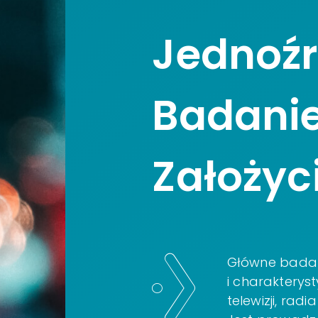
Jednoź
Badani
Założyc
Główne badan
i charakterys
telewizji, radia