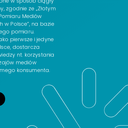
one w sposób ciągły
ny, zgodnie ze „Złotym
Pomiaru Mediów
h w Polsce”, na bazie
ego pomiaru.
jako pierwsze i jedyne
lsce, dostarcza
iedzy nt. korzystania
dzajów mediów
amego konsumenta.