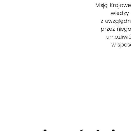
Misją Krajowe
wiedzy
z uwzględn
przez niego
umożliwi
w spos