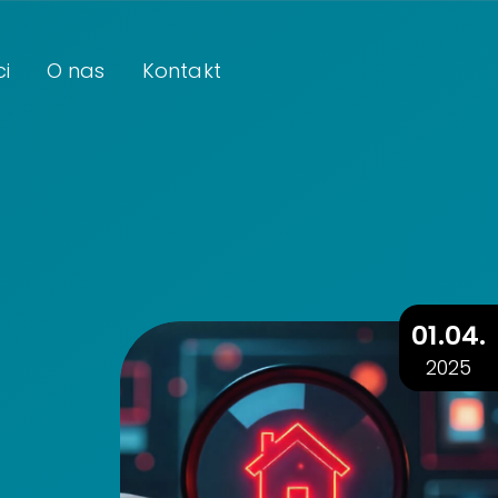
i
O nas
Kontakt
O Instytucie
Zespół Krajowego Instytutu mediów w likw
01.04.
2025