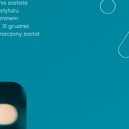
ona została
nstytutu
erminem
31 grudnia
znaczony został