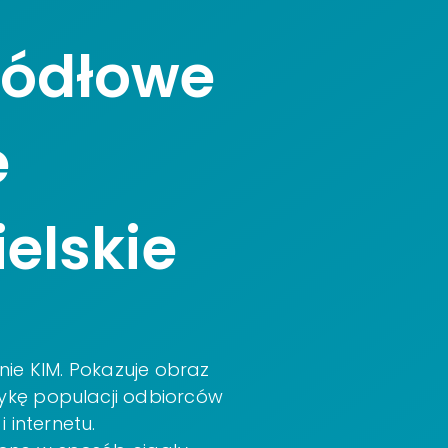
ródłowe
e
ielskie
ie KIM. Pokazuje obraz
tykę populacji odbiorców
 i internetu.