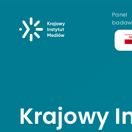
Menu główn
Panel
Krajowy Instyt
badaw
Bi
Krajowy I