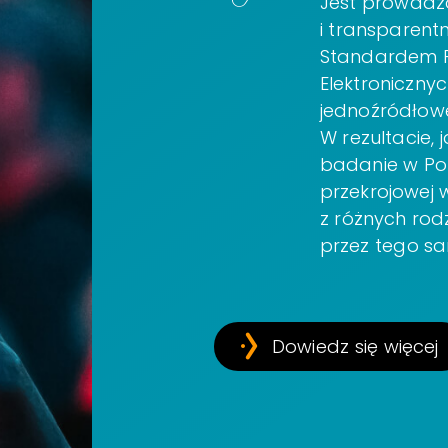
Jest prowadz
i transparent
Standardem 
Elektronicznyc
jednoźródłow
W rezultacie, 
badanie w Po
przekrojowej w
z różnych ro
przez tego s
Dowiedz się więcej