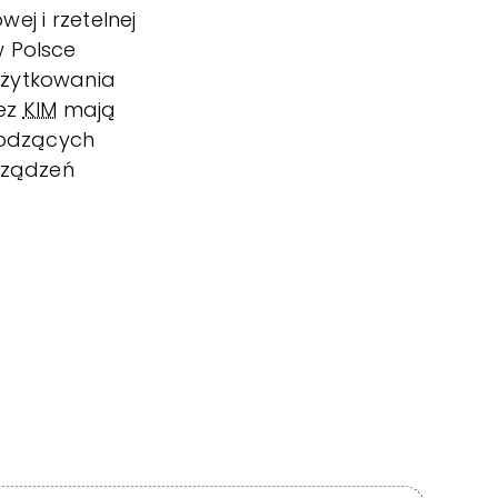
ej i rzetelnej
 Polsce
użytkowania
zez
KIM
mają
hodzących
rządzeń