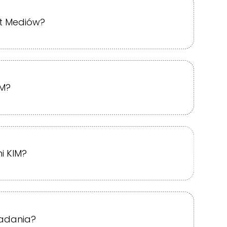
ut Mediów?
IM?
i KIM?
adania?