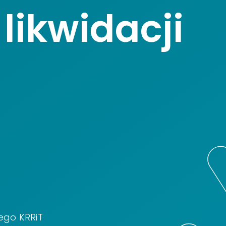
likwidacji
ego KRRiT