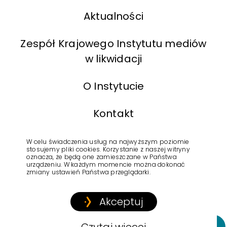
Aktualności
Zespół Krajowego Instytutu mediów
w likwidacji
O Instytucie
Kontakt
BIP
W celu świadczenia usług na najwyższym poziomie
stosujemy pliki cookies. Korzystanie z naszej witryny
oznacza, że będą one zamieszczane w Państwa
urządzeniu. W każdym momencie można dokonać
Polityka Prywatności
zmiany ustawień Państwa przeglądarki.
Akceptuj
Copyright © 2022
Krajowy Instytut Mediów