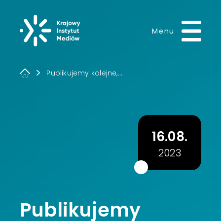
Krajowy Instytut 
Menu
Publikujemy kolejne,...
16.08.
2023
Publikujemy