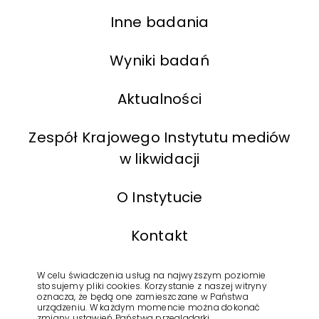
Inne badania
Wyniki badań
Aktualności
Zespół Krajowego Instytutu mediów
w likwidacji
O Instytucie
Kontakt
BIP
W celu świadczenia usług na najwyższym poziomie
stosujemy pliki cookies. Korzystanie z naszej witryny
oznacza, że będą one zamieszczane w Państwa
urządzeniu. W każdym momencie można dokonać
Polityka Prywatności
zmiany ustawień Państwa przeglądarki.