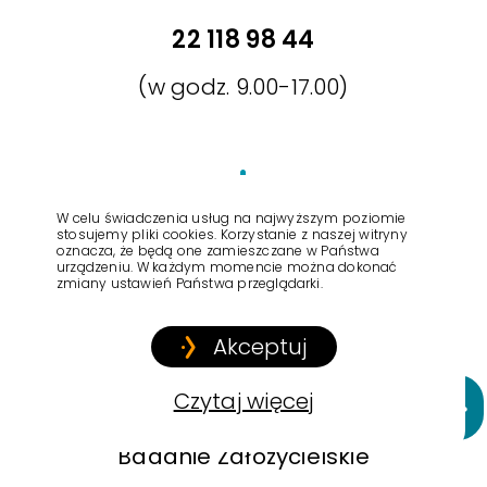
22 118 98 44
(w godz. 9.00-17.00)
W celu świadczenia usług na najwyższym poziomie
stosujemy pliki cookies. Korzystanie z naszej witryny
oznacza, że będą one zamieszczane w Państwa
ul. Wiktorska 63,
urządzeniu. W każdym momencie można dokonać
zmiany ustawień Państwa przeglądarki.
02-587 Warszawa
Akceptuj
Strona główna
Czytaj więcej
Prze
Badanie Założycielskie