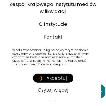
Zespół Krajowego Instytutu mediów
w likwidacji
O Instytucie
Kontakt
BIP
W celu świadczenia usług na najwyższym poziomie
stosujemy pliki cookies. Korzystanie z naszej witryny
oznacza, że będą one zamieszczane w Państwa
urządzeniu. W każdym momencie można dokonać
Polityka Prywatności
zmiany ustawień Państwa przeglądarki.
Akceptuj
Copyright © 2022
Krajowy Instytut Mediów
Czytaj więcej
Created by:
Epic Dreams
Prze