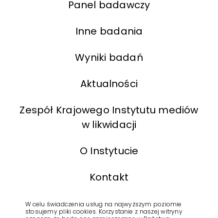
Panel badawczy
Inne badania
Wyniki badań
Aktualności
Zespół Krajowego Instytutu mediów
w likwidacji
O Instytucie
Kontakt
BIP
W celu świadczenia usług na najwyższym poziomie
stosujemy pliki cookies. Korzystanie z naszej witryny