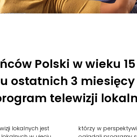
ców Polski w wieku 15 l
gu ostatnich 3 miesięc
ogram telewizji lokaln
izji lokalnych jest
którzy w perspektyw
i lokalnych w ujęciu
oglądali programy sta