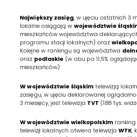
Największy zasięg
, w ujęciu ostatnich 3 m
lokalne osiągają w
województwie śląsk
mieszkańców województwa deklarującyc
programu stacji lokalnych) oraz
wielkop
Kolejne w rankingu są województwa
doln
oraz
podlaskie
(w obu po 11,5% oglądaj
mieszkańców).
W województwie śląskim
telewizją lokal
zasięgu, w ujęciu deklarowanej oglądalno
3 miesięcy, jest telewizja
TVT
(188 tys. wid
W województwie wielkopolskim
ranking
telewizji lokalnych otwiera telewizja
WTK
,