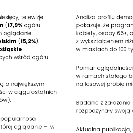
iesięcy, telewizje
Analiza profilu demo
im
(
17,9%
ogółu
pokazuje, że program
h oglądanie
kobiety, osoby 65+, 
olskim
(
15,2%
).
z wykształceniem niż
ośląskie
w miastach do 100 ty
ących wśród ogółu
Pomiar oglądalności 
w ramach stałego b
ną o największym
na losowej próbie mie
ści w ciągu ostatnich
zów).
Badanie z założenia o
rozpoczynały swoją d
 popularności
 której oglądanie – w
Aktualna publikacja