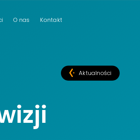
i
O nas
Kontakt
O Instytucie
Zespół Krajowego Instytutu mediów w likw
Aktualności
izji