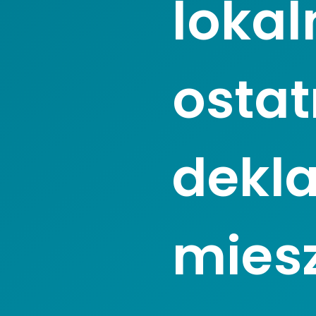
lokal
ostat
dekla
mies