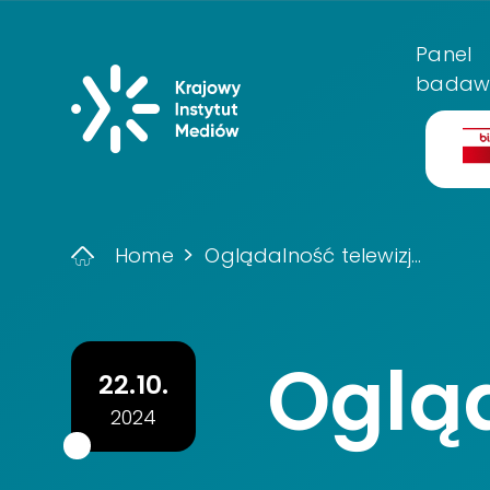
Menu główn
Panel
Krajowy Instyt
badaw
Bi
Home
Oglądalność telewizj...
Ogląd
22.10.
2024