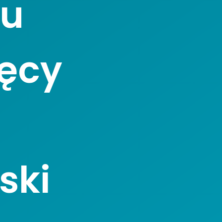
iu
ięcy
ski