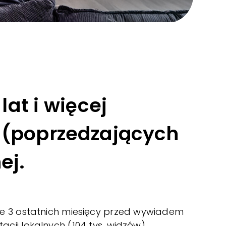
at i więcej
y (poprzedzających
ej.
ie 3 ostatnich miesięcy przed wywiadem
cji lokalnych (104 tys. widzów).