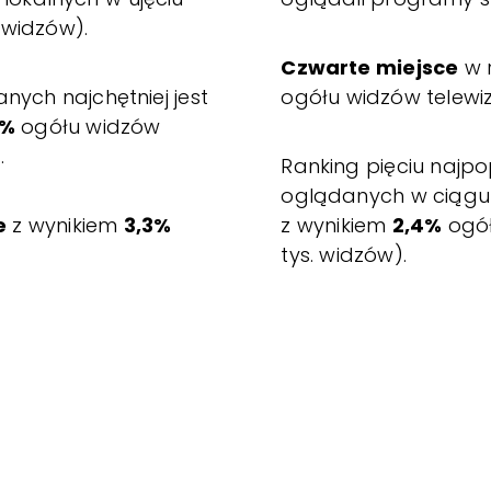
 widzów).
Czwarte miejsce
w 
nych najchętniej jest
ogółu widzów telewizj
2%
ogółu widzów
.
Ranking pięciu najpop
oglądanych w ciągu 
e
z wynikiem
3,3%
z wynikiem
2,4%
ogół
tys. widzów).