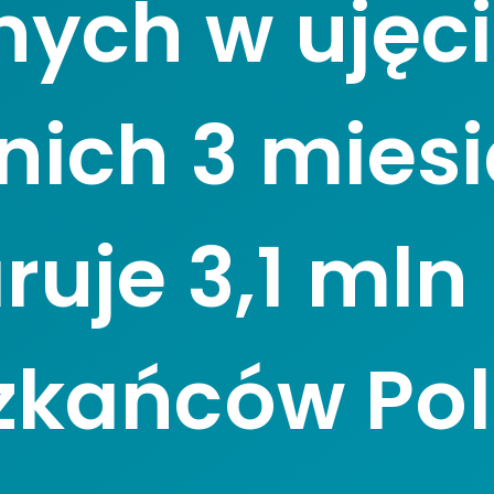
nych w ujęc
nich 3 mies
ruje 3,1 mln
zkańców Pol