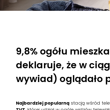
9,8% ogółu mieszkań
deklaruje, że w cią
wywiad) oglądało pr
Najbardziej popularną
stacją wśród telew
TVT
, której udział w ogóle widzów telewizj