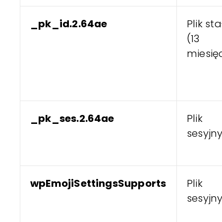
_pk_id.2.64ae
Plik sta
(13
miesię
_pk_ses.2.64ae
Plik
sesyjn
wpEmojiSettingsSupports
Plik
sesyjn