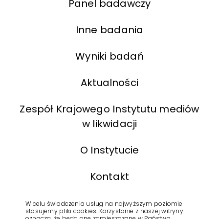
Panel badawczy
Inne badania
Wyniki badań
Aktualności
Zespół Krajowego Instytutu mediów
w likwidacji
O Instytucie
Kontakt
BIP
W celu świadczenia usług na najwyższym poziomie
stosujemy pliki cookies. Korzystanie z naszej witryny
oznacza, że będą one zamieszczane w Państwa