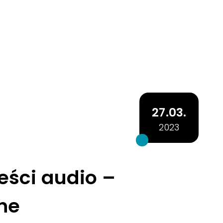
27.03.
2023
eści audio –
lne