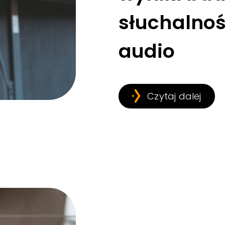
słuchalnoś
audio
Czytaj dalej