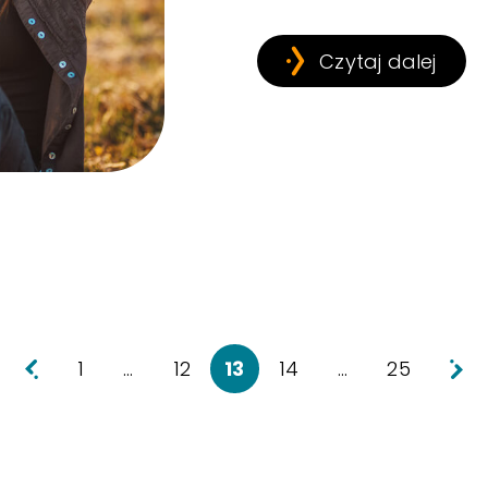
Czytaj dalej
1
…
12
13
14
…
25
Nowsze wpisy
Sta