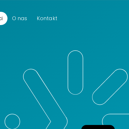
i
O nas
Kontakt
O Instytucie
Zespół Krajowego Instytutu mediów w likw