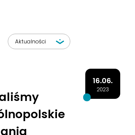
Aktualności
16.06.
2023
aliśmy
ólnopolskie
dania