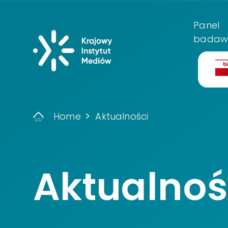
Menu główn
Panel
Krajowy Instyt
badaw
Bi
Home
Aktualności
Aktualnoś