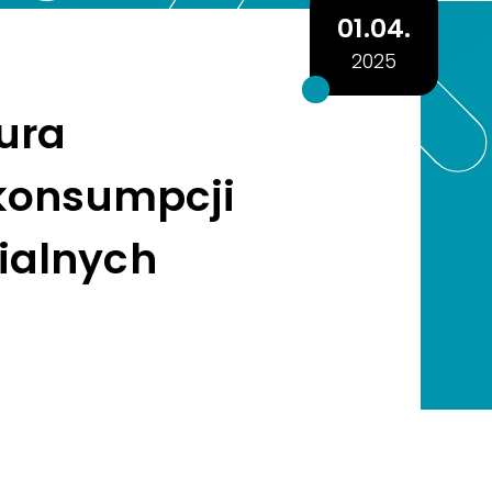
01.04.
2025
tura
 konsumpcji
ialnych