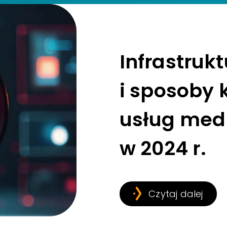
Infrastruk
i sposoby
usług med
w 2024 r.
Czytaj dalej