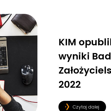
KIM opubl
wyniki Ba
Założyciel
2022
Czytaj dalej