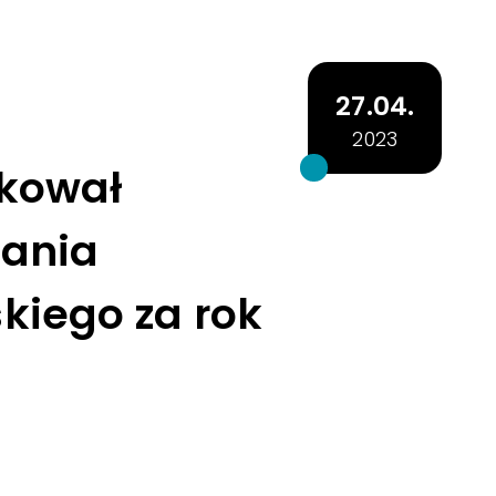
27.04.
2023
ikował
dania
skiego za rok