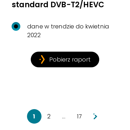
standard DVB-T2/HEVC
dane w trendzie do kwietnia
2022
Pobierz raport
1
2
…
17
Starsze wpis