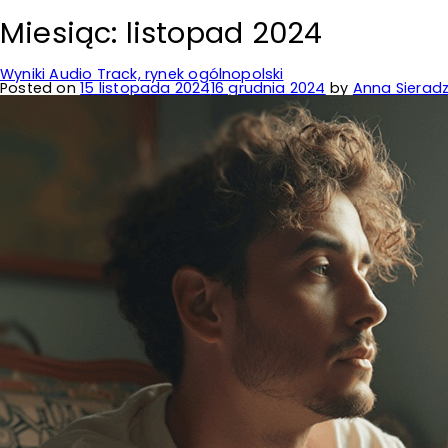
Miesiąc:
listopad 2024
Wyniki Audio Track, rynek ogólnopolski
Posted on
15 listopada 2024
16 grudnia 2024
by
Anna Sieradz