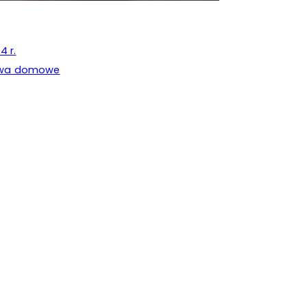
4 r.
stwa domowe