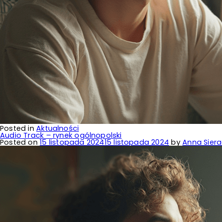
Posted in
Aktualności
Audio Track – rynek ogólnopolski
Posted on
15 listopada 2024
15 listopada 2024
by
Anna Siera