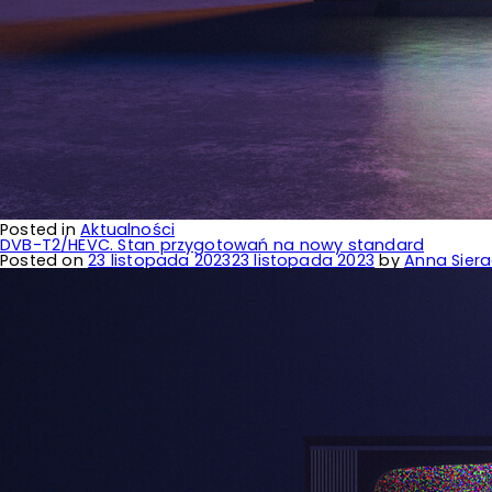
Posted in
Aktualności
DVB-T2/HEVC. Stan przygotowań na nowy standard
Posted on
23 listopada 2023
23 listopada 2023
by
Anna Siera