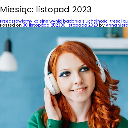
Miesiąc:
listopad 2023
Przedstawiamy kolejne wyniki badania słuchalności treści a
Posted on
30 listopada 2023
30 listopada 2023
by
Anna Sier