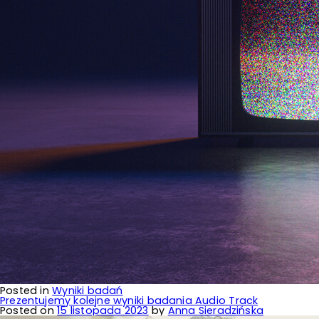
Posted in
Wyniki badań
Prezentujemy kolejne wyniki badania Audio Track
Posted on
15 listopada 2023
by
Anna Sieradzińska