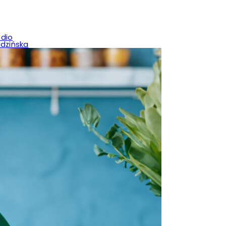
udio
adzińska