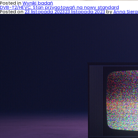
Posted in
Wyniki badań
DVB-T2/HEVC. Stan przygotowań na nowy standard
Posted on
23 listopada 2023
23 listopada 2023
by
Anna Siera