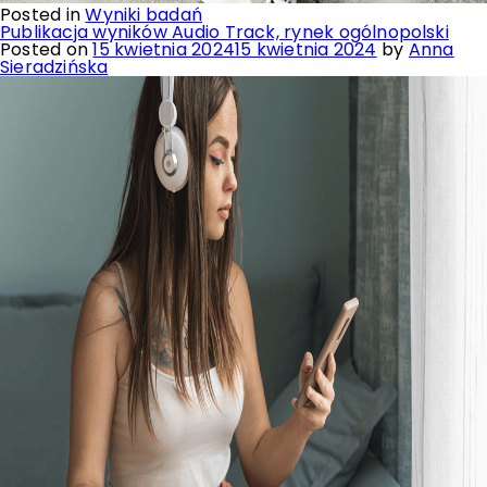
Posted in
Wyniki badań
Publikacja wyników Audio Track, rynek ogólnopolski
Posted on
15 kwietnia 2024
15 kwietnia 2024
by
Anna
Sieradzińska