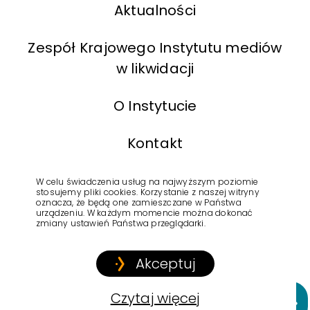
Aktualności
Zespół Krajowego Instytutu mediów
w likwidacji
O Instytucie
Kontakt
BIP
W celu świadczenia usług na najwyższym poziomie
stosujemy pliki cookies. Korzystanie z naszej witryny
oznacza, że będą one zamieszczane w Państwa
urządzeniu. W każdym momencie można dokonać
Polityka Prywatności
zmiany ustawień Państwa przeglądarki.
Akceptuj
Copyright © 2022
Krajowy Instytut Mediów
Czytaj więcej