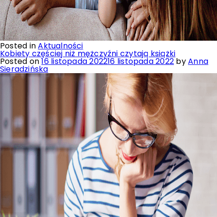
Posted in
Aktualności
Kobiety częściej niż mężczyźni czytają książki
Posted on
16 listopada 2022
16 listopada 2022
by
Anna
Sieradzińska