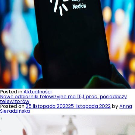
Posted in
Aktualności
Nowe odbiorniki telewizyjne ma 15,1 proc. posiadaczy
telewizorów
Posted on
25 listopada 2022
25 listopada 2022
by
Anna
Sieradzińska