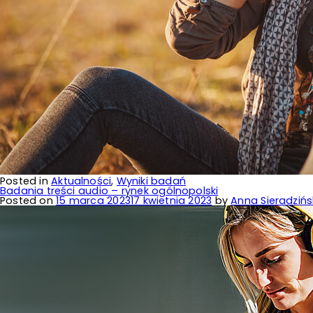
Posted in
Aktualności
,
Wyniki badań
Badania treści audio – rynek ogólnopolski
Posted on
15 marca 2023
17 kwietnia 2023
by
Anna Sieradziń