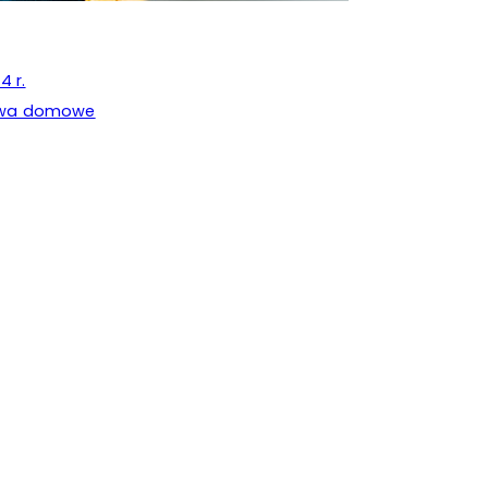
4 r.
stwa domowe