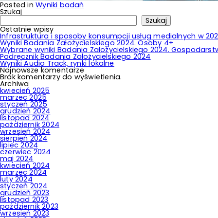
Posted in
Wyniki badań
Szukaj
Szukaj
Ostatnie wpisy
Infrastruktura i sposoby konsumpcji usług medialnych w 202
Wyniki Badania Założycielskiego 2024. Osoby 4+
Wybrane wyniki Badania Założycielskiego 2024. Gospodar
Podręcznik Badania Założycielskiego 2024
Wyniki Audio Track, rynki lokalne
Najnowsze komentarze
Brak komentarzy do wyświetlenia.
Archiwa
kwiecień 2025
marzec 2025
styczeń 2025
grudzień 2024
listopad 2024
październik 2024
wrzesień 2024
sierpień 2024
lipiec 2024
czerwiec 2024
maj 2024
kwiecień 2024
marzec 2024
luty 2024
styczeń 2024
grudzień 2023
listopad 2023
październik 2023
wrzesień 2023