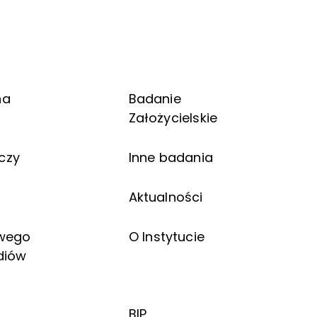
na
Badanie
Założycielskie
czy
Inne badania
ń
Aktualności
owego
O Instytucie
diów
BIP